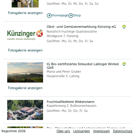
Geöffnet: Mo, Di, Mi, Do, Fr, Sa, So
Fotogalerie anzeigen
Homepage
Shop
Obst- und Gemüsevermarktung Künzing eG
Natürlich fruchtige Qualitätssäfte
Windgasse 7
,
Künzing
Geöffnet: Mo, Di, Mi, Do, Fr, Sa
Fotogalerie anzeigen
IG Bio-zertifiziertes Streuobst Lallinger Winkel
GbR
Maria und Peter Gruber
Hauptstraße 3
,
Lalling
Fotogalerie anzeigen
Fruchtsaftkelterei Wekenmann
Kapellenweg 2
,
Bußmannshausen
Geöffnet: Mo, Di, Do, Fr, Sa
Bio - Streuobstbau und Lohnmosterei Jürgen und
Regiothek
2026
Über uns
Leistungen
Impressum
Datenschutz
Susanne Pompe