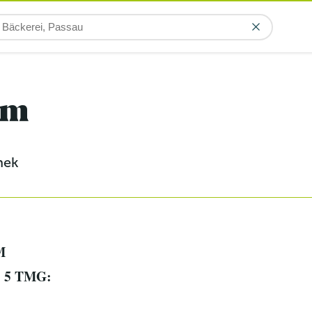
um
hek
M
§ 5 TMG: