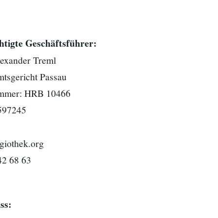
htigte Geschäftsführer:
lexander Treml
mtsgericht Passau
ummer: HRB 10466
597245
egiothek.org
42 68 63
ss: