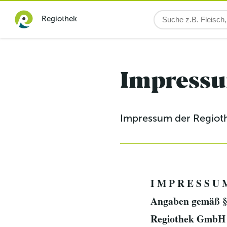
Regiothek
Impress
Impressum der Regiot
I M P R E S S U 
Angaben gemäß 
Regiothek GmbH