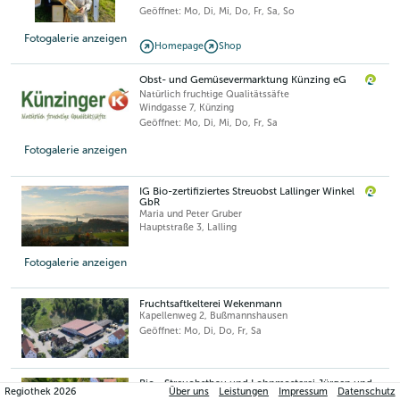
Geöffnet: Mo, Di, Mi, Do, Fr, Sa, So
Fotogalerie anzeigen
Homepage
Shop
Obst- und Gemüsevermarktung Künzing eG
Natürlich fruchtige Qualitätssäfte
Windgasse 7
,
Künzing
Geöffnet: Mo, Di, Mi, Do, Fr, Sa
Fotogalerie anzeigen
IG Bio-zertifiziertes Streuobst Lallinger Winkel
GbR
Maria und Peter Gruber
Hauptstraße 3
,
Lalling
Fotogalerie anzeigen
Fruchtsaftkelterei Wekenmann
Kapellenweg 2
,
Bußmannshausen
Geöffnet: Mo, Di, Do, Fr, Sa
Bio - Streuobstbau und Lohnmosterei Jürgen und
Regiothek
2026
Über uns
Leistungen
Impressum
Datenschutz
Susanne Pompe