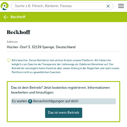
Beckhoff
Beckhoff
Adresse
Hücker-Dorf 3
,
32139
Spenge
, Deutschland
Bitte beachte: Dieser Betrieb ist kein aktiver Nutzer unserer Plattform. Wir führen ihn
lediglich zum Zwecke der Transparenz der Lieferwege als Zulieferer/Abnehmer auf. Der
Betrieb hat womöglich keine Kenntnis über seinen Eintrag in der Regiothek und nutzt unsere
Plattform nicht zu gewerblichen Zwecken.
Das ist dein Betrieb? Jetzt kostenlos registrieren, Informationen
bearbeiten und hinzufügen.
Es warten
8
Benachrichtigungen auf dich!
Das ist mein Betrieb