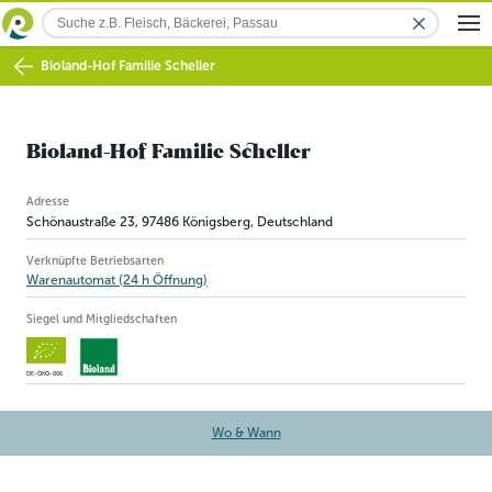
Bioland-Hof Familie Scheller
Bioland-Hof Familie Scheller
Betriebsinformation
Adresse
Schönaustraße 23
,
97486
Königsberg
, Deutschland
Verknüpfte Betriebsarten
Warenautomat (24 h Öffnung)
Siegel und Mitgliedschaften
DE-ÖKO-006
Wo & Wann