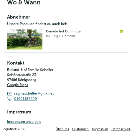
Wo & Wann
Abnehmer
Unsere Produkte findest du auch bei:
Demeterhof Dünninger
Im Steig 1
,
Hofheim
Kontakt
Bioland-Hof Familie Scheller
Schönaustraße 23
97486
Königsberg
Google Maps
reginascheller@gmx.net
01601184409
Impressum
Impressum anzeigen
Regiothek
2026
Über uns
Leistungen
Impressum
Datenschutz