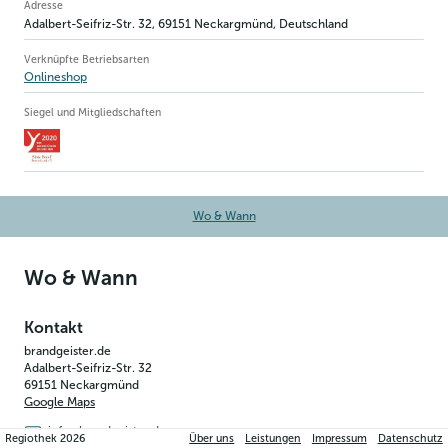
Betriebsinformation
Adresse
Adalbert-Seifriz-Str. 32
,
69151
Neckargmünd
, Deutschland
Verknüpfte Betriebsarten
Onlineshop
Siegel und Mitgliedschaften
Wo & Wann
Wo & Wann
Kontakt
brandgeister.de
Adalbert-Seifriz-Str. 32
69151
Neckargmünd
Google Maps
info@brandgeister.de
Regiothek
2026
Über uns
Leistungen
Impressum
Datenschutz