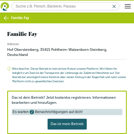
Familie Fay
Familie Fay
Adresse
Hof Obersteinberg
,
35415
Pohlheim-Watzenborn-Steinberg
,
Deutschland
Bitte beachte: Dieser Betrieb ist kein aktiver Nutzer unserer Plattform. Wir führen ihn
lediglich zum Zwecke der Transparenz der Lieferwege als Zulieferer/Abnehmer auf. Der
Betrieb hat womöglich keine Kenntnis über seinen Eintrag in der Regiothek und nutzt unsere
Plattform nicht zu gewerblichen Zwecken.
Das ist dein Betrieb? Jetzt kostenlos registrieren, Informationen
bearbeiten und hinzufügen.
Es warten
2
Benachrichtigungen auf dich!
Das ist mein Betrieb