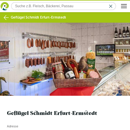
Geflügel Schmidt Erfurt-Ermstedt
Geflügel Schmidt Erfurt-Ermstedt
Betriebsinformation
Adresse