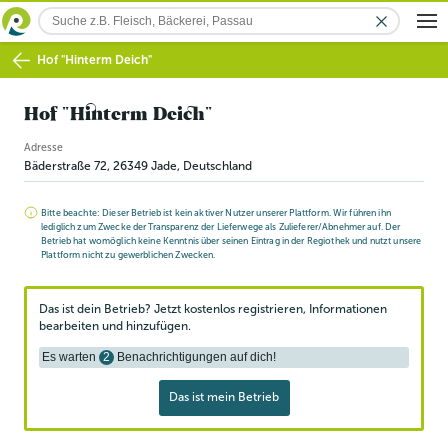
Hof "Hinterm Deich"
Hof "Hinterm Deich"
Adresse
Bäderstraße 72
,
26349
Jade
, Deutschland
Bitte beachte: Dieser Betrieb ist kein aktiver Nutzer unserer Plattform. Wir führen ihn
lediglich zum Zwecke der Transparenz der Lieferwege als Zulieferer/Abnehmer auf. Der
Betrieb hat womöglich keine Kenntnis über seinen Eintrag in der Regiothek und nutzt unsere
Plattform nicht zu gewerblichen Zwecken.
Das ist dein Betrieb? Jetzt kostenlos registrieren, Informationen
bearbeiten und hinzufügen.
Es warten
2
Benachrichtigungen auf dich!
Das ist mein Betrieb