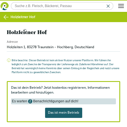
Holzleitner Hof
Holzleitner Hof
Adresse
Holzleiten 1
,
83278
Traunstein - Hochberg
, Deutschland
Bitte beachte: Dieser Betrieb ist kein aktiver Nutzer unserer Plattform. Wir führen ihn
lediglich zum Zwecke der Transparenz der Lieferwege als Zulieferer/Abnehmer auf. Der
Betrieb hat womöglich keine Kenntnis über seinen Eintrag in der Regiothek und nutzt unsere
Plattform nicht zu gewerblichen Zwecken.
Das ist dein Betrieb? Jetzt kostenlos registrieren, Informationen
bearbeiten und hinzufügen.
Es warten
2
Benachrichtigungen auf dich!
Das ist mein Betrieb