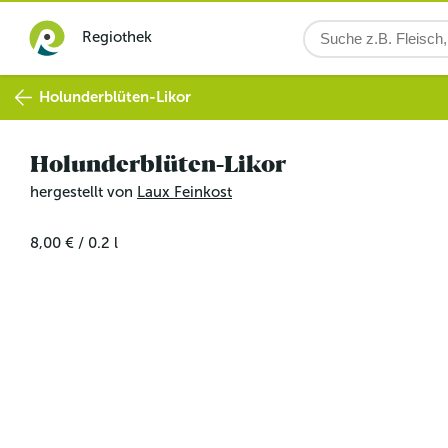
Regiothek
Holunderblüten-Likor
Holunderblüten-Likor
hergestellt von
Laux Feinkost
8,00 €
/
0.2
l