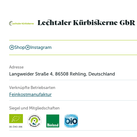
Lechtaler Kürbiskerne GbR
Shop
Instagram
Betriebsinformation
Adresse
Langweider Straße 4
,
86508
Rehling
, Deutschland
Verknüpfte Betriebsarten
Feinkostmanufaktur
Siegel und Mitgliedschaften
DE-ÖKO-006