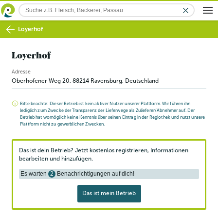
Loyerhof
Loyerhof
Adresse
Oberhofener Weg 20
,
88214
Ravensburg
, Deutschland
Bitte beachte: Dieser Betrieb ist kein aktiver Nutzer unserer Plattform. Wir führen ihn
lediglich zum Zwecke der Transparenz der Lieferwege als Zulieferer/Abnehmer auf. Der
Betrieb hat womöglich keine Kenntnis über seinen Eintrag in der Regiothek und nutzt unsere
Plattform nicht zu gewerblichen Zwecken.
Das ist dein Betrieb? Jetzt kostenlos registrieren, Informationen
bearbeiten und hinzufügen.
Es warten
2
Benachrichtigungen auf dich!
Das ist mein Betrieb