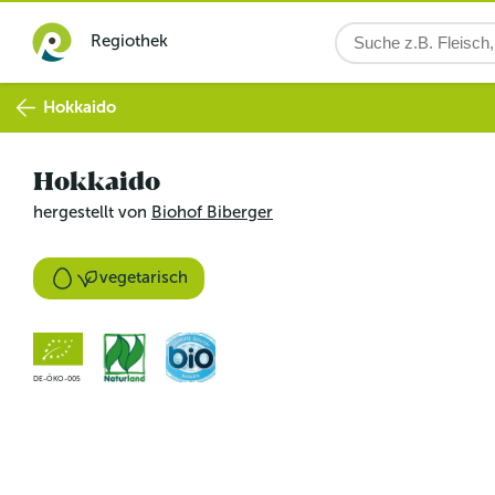
Regiothek
Hokkaido
Hokkaido
hergestellt von
Biohof Biberger
vegetarisch
DE-ÖKO-005