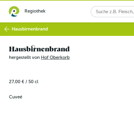
Regiothek
Hausbirnenbrand
Hausbirnenbrand
hergestellt von
Hof Oberkorb
27,00 €
/
50
cl
Cuveé