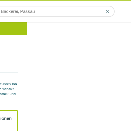
r führen ihn
hmer auf.
iothek und
tionen