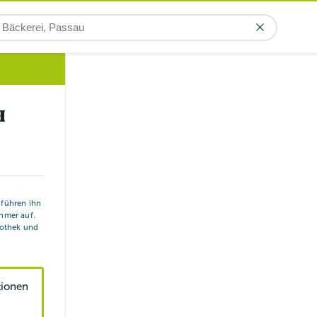
H
r führen ihn
hmer auf.
iothek und
tionen