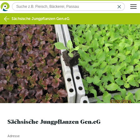
Sächsische Jungpflanzen Gen.eG
Sächsische Jungpflanzen Gen.eG
Betriebsinformation
Adresse