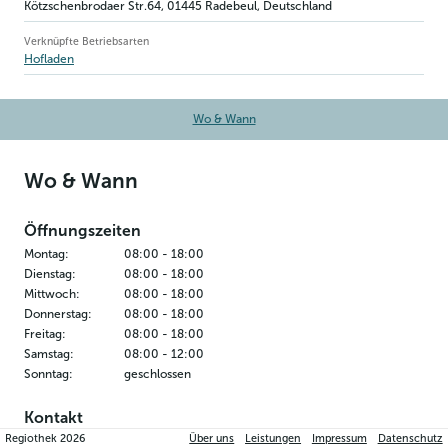
Kötzschen­brodaer Str.64
,
01445
Radebeul
, Deutschland
Verknüpfte Betriebsarten
Hofladen
Wo & Wann
Wo & Wann
Öffnungszeiten
Montag
:
08:00
-
18:00
Dienstag
:
08:00
-
18:00
Mittwoch
:
08:00
-
18:00
Donnerstag
:
08:00
-
18:00
Freitag
:
08:00
-
18:00
Samstag
:
08:00
-
12:00
Sonntag
:
geschlossen
Kontakt
Regiothek
2026
Über uns
Leistungen
Impressum
Datenschutz
Sächsische Jungpflanzen Gen.eG