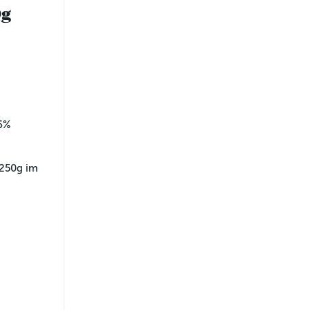
0g
6% 
 250g im 