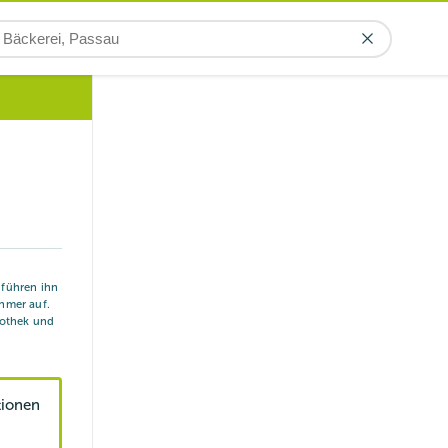
r führen ihn
hmer auf.
iothek und
tionen