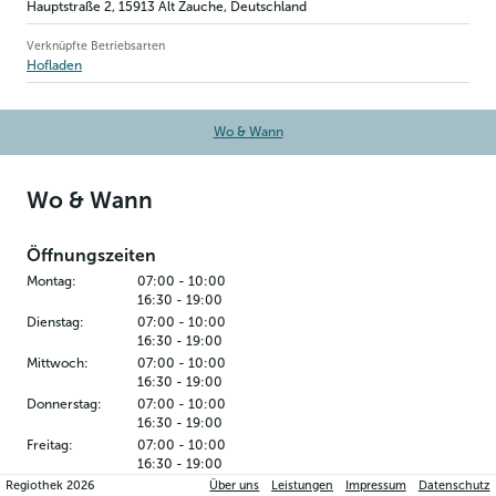
Hauptstraße 2
,
15913
Alt Zauche
, Deutschland
Verknüpfte Betriebsarten
Hofladen
Wo & Wann
Wo & Wann
Öffnungszeiten
Montag
:
07:00
-
10:00
16:30
-
19:00
Dienstag
:
07:00
-
10:00
16:30
-
19:00
Mittwoch
:
07:00
-
10:00
16:30
-
19:00
Donnerstag
:
07:00
-
10:00
16:30
-
19:00
Freitag
:
07:00
-
10:00
16:30
-
19:00
Regiothek
2026
Über uns
Leistungen
Impressum
Datenschutz
Samstag
:
07:00
-
11:00