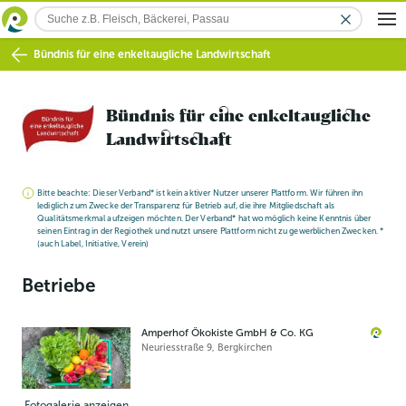
Bündnis für eine enkeltaugliche Landwirtschaft
Bündnis für eine enkeltaugliche
Landwirtschaft
Bitte beachte: Dieser Verband* ist kein aktiver Nutzer unserer Plattform. Wir führen ihn
lediglich zum Zwecke der Transparenz für Betrieb auf, die ihre Mitgliedschaft als
Qualitätsmerkmal aufzeigen möchten. Der Verband* hat womöglich keine Kenntnis über
seinen Eintrag in der Regiothek und nutzt unsere Plattform nicht zu gewerblichen Zwecken. *
(auch Label, Initiative, Verein)
Betriebe
Amperhof Ökokiste GmbH & Co. KG
Neuriesstraße 9
,
Bergkirchen
Fotogalerie anzeigen