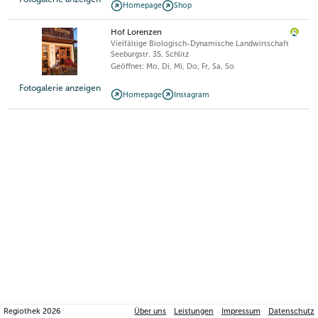
Homepage
Shop
Hof Lorenzen
Vielfältige Biologisch-Dynamische Landwirtschaft
Seeburgstr. 35
,
Schlitz
Geöffnet: Mo, Di, Mi, Do, Fr, Sa, So
Fotogalerie anzeigen
Homepage
Instagram
Regiothek
2026
Über uns
Leistungen
Impressum
Datenschutz