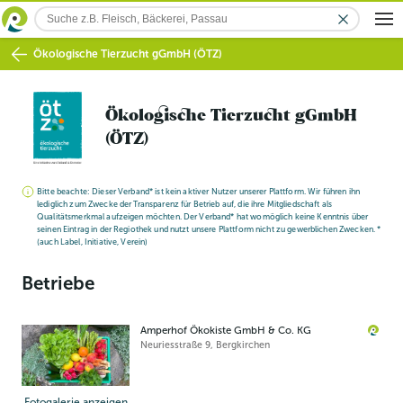
Ökologische Tierzucht gGmbH (ÖTZ)
Ökologische Tierzucht gGmbH
(ÖTZ)
Bitte beachte: Dieser Verband* ist kein aktiver Nutzer unserer Plattform. Wir führen ihn
lediglich zum Zwecke der Transparenz für Betrieb auf, die ihre Mitgliedschaft als
Qualitätsmerkmal aufzeigen möchten. Der Verband* hat womöglich keine Kenntnis über
seinen Eintrag in der Regiothek und nutzt unsere Plattform nicht zu gewerblichen Zwecken. *
(auch Label, Initiative, Verein)
Betriebe
Amperhof Ökokiste GmbH & Co. KG
Neuriesstraße 9
,
Bergkirchen
Fotogalerie anzeigen