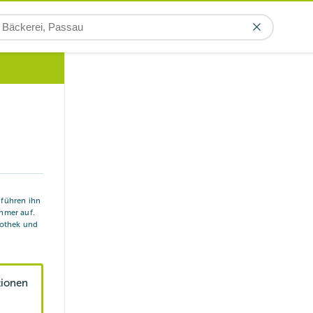
r führen ihn
hmer auf.
iothek und
tionen