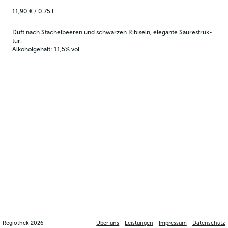
11,90 €
/
0.75
l
Duft nach Stachel­bee­ren und schwar­zen Rib­iseln, ele­gan­te Säure­struk­
tur.
Alkoholgehalt: 11,5% vol.
Regiothek
2026
Über uns
Leistungen
Impressum
Datenschutz