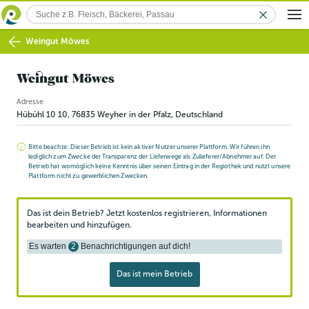
Weingut Möwes
Weingut Möwes
Adresse
Hübühl 10 10
,
76835
Weyher in der Pfalz
, Deutschland
Bitte beachte: Dieser Betrieb ist kein aktiver Nutzer unserer Plattform. Wir führen ihn
lediglich zum Zwecke der Transparenz der Lieferwege als Zulieferer/Abnehmer auf. Der
Betrieb hat womöglich keine Kenntnis über seinen Eintrag in der Regiothek und nutzt unsere
Plattform nicht zu gewerblichen Zwecken.
Das ist dein Betrieb? Jetzt kostenlos registrieren, Informationen
bearbeiten und hinzufügen.
Es warten
2
Benachrichtigungen auf dich!
Das ist mein Betrieb