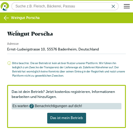
Weingut Porscha
Weingut Porscha
Adresse
Ernst-Ludwigstrasse 10
,
55576
Badenheim
, Deutschland
Bitte beachte: Dieser Betrieb ist kein aktiver Nutzer unserer Plattform. Wir führen ihn
lediglich zum Zwecke der Transparenz der Lieferwege als Zulieferer/Abnehmer auf. Der
Betrieb hat womöglich keine Kenntnis über seinen Eintrag in der Regiothek und nutzt unsere
Plattform nicht zu gewerblichen Zwecken.
Das ist dein Betrieb? Jetzt kostenlos registrieren, Informationen
bearbeiten und hinzufügen.
Es warten
2
Benachrichtigungen auf dich!
Das ist mein Betrieb