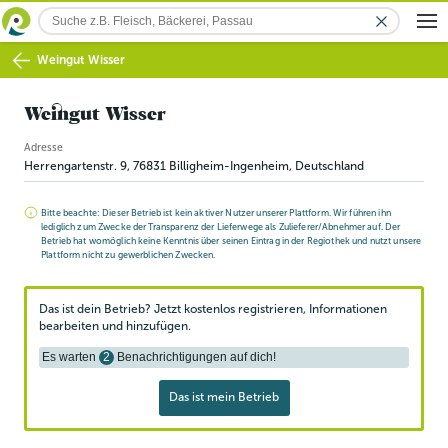
Weingut Wisser
Weingut Wisser
Adresse
Herrengartenstr. 9
,
76831
Billigheim-Ingenheim
, Deutschland
Bitte beachte: Dieser Betrieb ist kein aktiver Nutzer unserer Plattform. Wir führen ihn
lediglich zum Zwecke der Transparenz der Lieferwege als Zulieferer/Abnehmer auf. Der
Betrieb hat womöglich keine Kenntnis über seinen Eintrag in der Regiothek und nutzt unsere
Plattform nicht zu gewerblichen Zwecken.
Das ist dein Betrieb? Jetzt kostenlos registrieren, Informationen
bearbeiten und hinzufügen.
Es warten
2
Benachrichtigungen auf dich!
Das ist mein Betrieb