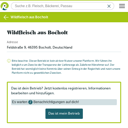
Wildfleisch aus Bocholt
Wildfleisch aus Bocholt
Adresse
Feldstraße 9
,
46395
Bocholt
, Deutschland
Bitte beachte: Dieser Betrieb ist kein aktiver Nutzer unserer Plattform. Wir führen ihn
lediglich zum Zwecke der Transparenz der Lieferwege als Zulieferer/Abnehmer auf. Der
Betrieb hat womöglich keine Kenntnis über seinen Eintrag in der Regiothek und nutzt unsere
Plattform nicht zu gewerblichen Zwecken.
Das ist dein Betrieb? Jetzt kostenlos registrieren, Informationen
bearbeiten und hinzufügen.
Es warten
2
Benachrichtigungen auf dich!
Das ist mein Betrieb