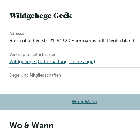
Wildgehege Geck
Betriebsinformation
Adresse
Rüssenbacher Str. 21
,
91320
Ebermannstadt
, Deutschland
Verknüpfte Betriebsarten
Wildgehege (Gatterhaltung, keine Jagd)
Siegel und Mitgliedschaften
Wo & Wann
Wo & Wann