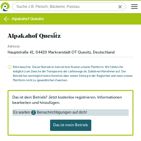
Alpakahof Quesitz
Alpakahof Quesitz
Adresse
Hauptstraße 41
,
04420
Markranstädt OT Quesitz
, Deutschland
Bitte beachte: Dieser Betrieb ist kein aktiver Nutzer unserer Plattform. Wir führen ihn
lediglich zum Zwecke der Transparenz der Lieferwege als Zulieferer/Abnehmer auf. Der
Betrieb hat womöglich keine Kenntnis über seinen Eintrag in der Regiothek und nutzt unsere
Plattform nicht zu gewerblichen Zwecken.
Das ist dein Betrieb? Jetzt kostenlos registrieren, Informationen
bearbeiten und hinzufügen.
Es warten
2
Benachrichtigungen auf dich!
Das ist mein Betrieb