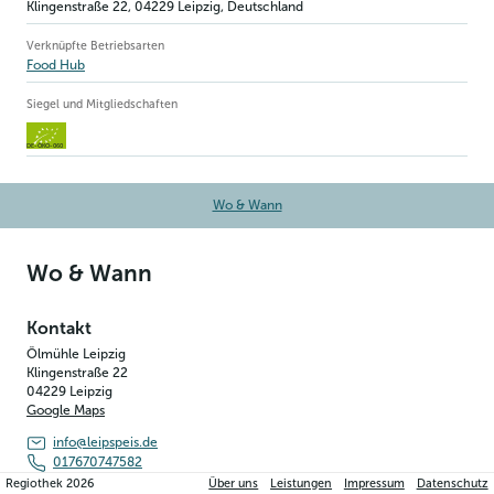
Klingenstraße 22
,
04229
Leipzig
, Deutschland
Verknüpfte Betriebsarten
Food Hub
Siegel und Mitgliedschaften
DE-ÖKO-060
Wo & Wann
Wo & Wann
Kontakt
Ölmühle Leipzig
Klingenstraße 22
04229
Leipzig
Google Maps
info@leipspeis.de
017670747582
Regiothek
2026
Über uns
Leistungen
Impressum
Datenschutz