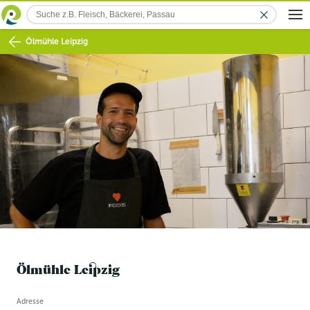
Ölmühle Leipzig
Ölmühle Leipzig
Betriebsinformation
Adresse