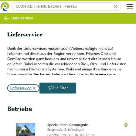
Lieferservice
Lieferservice
Dank der Lieferservices müssen auch Vielbeschäftigte nicht auf 
Lebensmittel direkt aus der Region verzichten. Frisches Obst und 
Gemüse werden ganz bequem und unkompliziert direkt nach Hause 
geliefert. Dabei arbeiten die verschiedenen Bio-, Öko- und Lieferkisten 
nach unterschiedlichen Systemen. Während einige Ihre Kunden eine 
Vorauswahl treffen lassen, liefern andere in jeder Kiste eine neue 
Überraschung - je nach Saison und Verfügbarkeit, versteht sich. Die 
Lieferservices, die hier auf der Regiothek zu finden sind, beziehen ihre 
Lieferservice
Alle Filter
Produkte aus der Region, in der sie auch ausliefern.
Betriebe
Spezialitäten-Compagnie
Stegstraße 8
,
Mössingen
Geöffnet: Mo, Di, Mi, Do, Fr, Sa