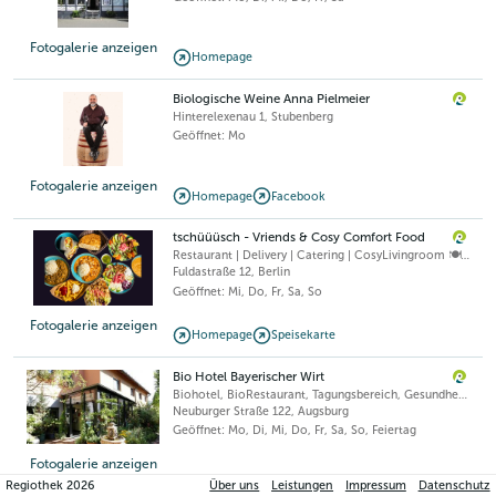
Fotogalerie anzeigen
Homepage
Biologische Weine Anna Pielmeier
Hinterelexenau 1
,
Stubenberg
Geöffnet: Mo
Fotogalerie anzeigen
Homepage
Facebook
tschüüüsch - Vriends & Cosy Comfort Food
Restaurant | Delivery | Catering | CosyLivingroom 🍽 Plantbased Döner 🌯Vraps 🥙Vladenbrot 🍟 GoodFries + Dönerbowl 🥗 mit Zatziki 🍛 Cosy CurryBowls + Soups & Salads 🥗 🍮 Mini Desserts 🚀 Delivery: Wolt & UberEats ✨ MagicMenu: preOrder pickUp 💜 Saferspace @ Berlin-Neukölln 🌿 vegan plantpowered futurefood
Fuldastraße 12
,
Berlin
Geöffnet: Mi, Do, Fr, Sa, So
Fotogalerie anzeigen
Homepage
Speisekarte
Bio Hotel Bayerischer Wirt
Biohotel, BioRestaurant, Tagungsbereich, Gesundheitszentrum
Neuburger Straße 122
,
Augsburg
Geöffnet: Mo, Di, Mi, Do, Fr, Sa, So, Feiertag
Fotogalerie anzeigen
Regiothek
2026
Über uns
Leistungen
Impressum
Datenschutz