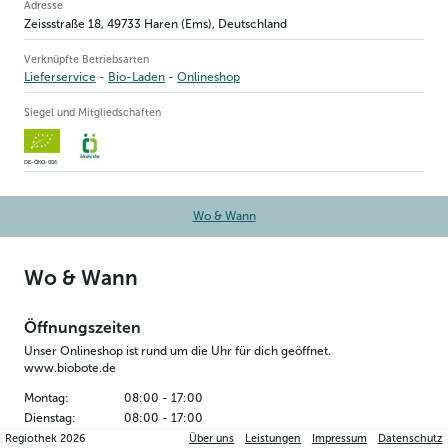
Betriebsinformation
Adresse
Zeissstraße 18
,
49733
Haren (Ems)
, Deutschland
Verknüpfte Betriebsarten
Lieferservice
Bio-Laden
Onlineshop
Siegel und Mitgliedschaften
DE-ÖKO-006
Wo & Wann
Wo & Wann
Öffnungszeiten
Unser Onlineshop ist rund um die Uhr für dich geöffnet.
www.biobote.de
Montag
:
08:00
-
17:00
Dienstag
:
08:00
-
17:00
Mittwoch
:
08:00
-
17:00
Regiothek
2026
Über uns
Leistungen
Impressum
Datenschutz