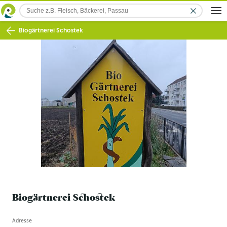
Biogärtnerei Schostek
Biogärtnerei Schostek
Betriebsinformation
Adresse