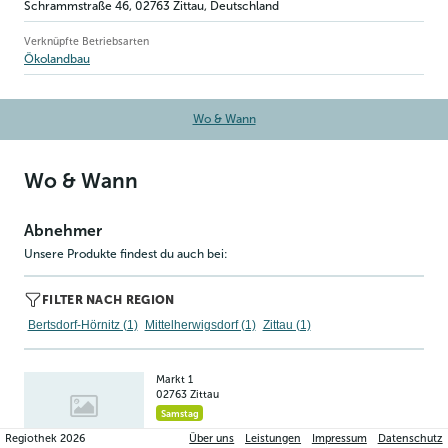
Schrammstraße 46
,
02763
Zittau
, Deutschland
Verknüpfte Betriebsarten
Ökolandbau
Wo & Wann
Wo & Wann
Abnehmer
Unsere Produkte findest du auch bei:
FILTER NACH REGION
Bertsdorf-Hörnitz (1)
Mittelherwigsdorf (1)
Zittau (1)
Markt 1
02763
Zittau
Samstag
Regiothek
2026
Über uns
Leistungen
Impressum
Datenschutz