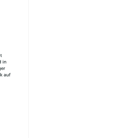
t 
 in 
er 
k auf 