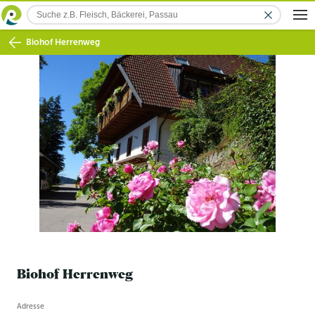
Biohof Herrenweg
Biohof Herrenweg
Betriebsinformation
Adresse