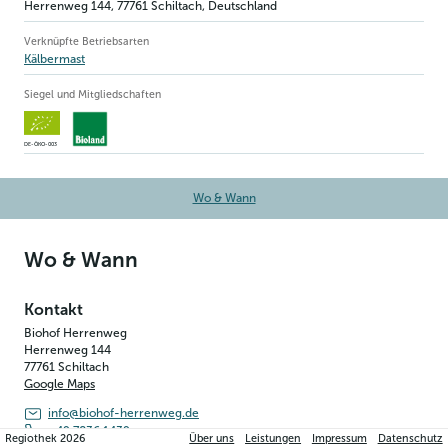
Herrenweg 144
,
77761
Schiltach
, Deutschland
Verknüpfte Betriebsarten
Kälbermast
Siegel und Mitgliedschaften
DE-ÖKO-003
Wo & Wann
Wo & Wann
Kontakt
Biohof Herrenweg
Herrenweg 144
77761
Schiltach
Google Maps
info@biohof-herrenweg.de
+49 7836 1439
Regiothek
2026
Über uns
Leistungen
Impressum
Datenschutz