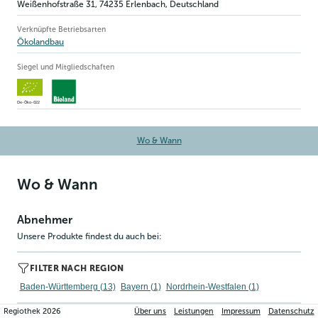
Weißenhofstraße 31
,
74235
Erlenbach
, Deutschland
Verknüpfte Betriebsarten
Ökolandbau
Siegel und Mitgliedschaften
De-Öko-022
Wo & Wann
Wo & Wann
Abnehmer
Unsere Produkte findest du auch bei:
FILTER NACH REGION
Baden-Württemberg (13)
Bayern (1)
Nordrhein-Westfalen (1)
Regiothek
2026
Über uns
Leistungen
Impressum
Datenschutz