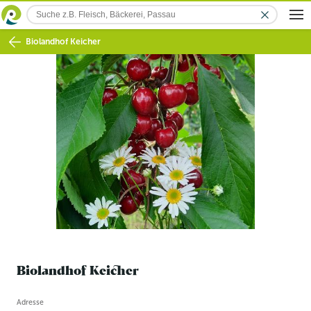
Biolandhof Keicher
Biolandhof Keicher
Betriebsinformation
Adresse