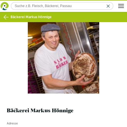
Bäckerei Markus Hönnige
Bäckerei Markus Hönnige
Betriebsinformation
Adresse