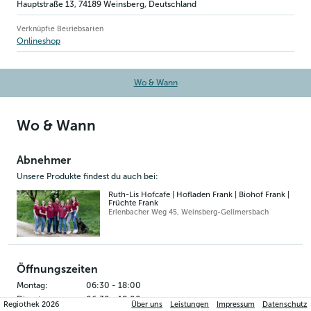
Hauptstraße 13
,
74189
Weinsberg
, Deutschland
Verknüpfte Betriebsarten
Onlineshop
Wo & Wann
Wo & Wann
Abnehmer
Unsere Produkte findest du auch bei:
Ruth-Lis Hofcafe | Hofladen Frank | Biohof Frank |
Früchte Frank
Erlenbacher Weg 45
,
Weinsberg-Gellmersbach
Öffnungszeiten
Montag
:
06:30
-
18:00
Dienstag
:
06:30
-
18:00
Regiothek
2026
Über uns
Leistungen
Impressum
Datenschutz