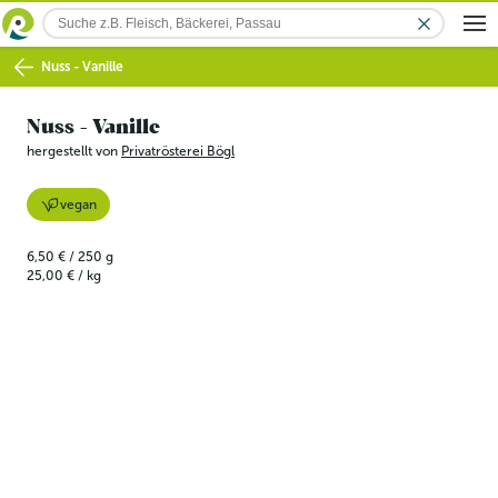
Nuss - Vanille
Nuss - Vanille
hergestellt von
Privatrösterei Bögl
vegan
6,50 €
/
250
g
25,00 €
/
kg