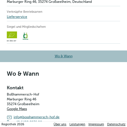
Marburger Ring 46
,
35274
Großseelheim
, Deutschland
Verknüpfte Betriebsarten
Lieferservice
Siegel und Mitgliedschaften
DE-ÖKO-037
Wo & Wann
Wo & Wann
Kontakt
Boßhammersch-Hof
Marburger Ring 46
35274
Großseelheim
Google Maps
info@bosshammersch-hof.de
+49 6422 8976 20
Regiothek
2026
Über uns
Leistungen
Impressum
Datenschutz