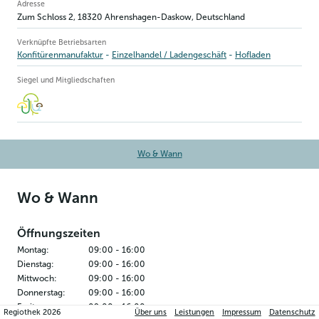
Betriebsinformation
Adresse
Zum Schloss 2
,
18320
Ahrenshagen-Daskow
, Deutschland
Verknüpfte Betriebsarten
Konfitürenmanufaktur
Einzelhandel / Ladengeschäft
Hofladen
Siegel und Mitgliedschaften
Wo & Wann
Wo & Wann
Öffnungszeiten
Montag
:
09:00
-
16:00
Dienstag
:
09:00
-
16:00
Mittwoch
:
09:00
-
16:00
Donnerstag
:
09:00
-
16:00
Freitag
:
09:00
-
16:00
Regiothek
2026
Über uns
Leistungen
Impressum
Datenschutz