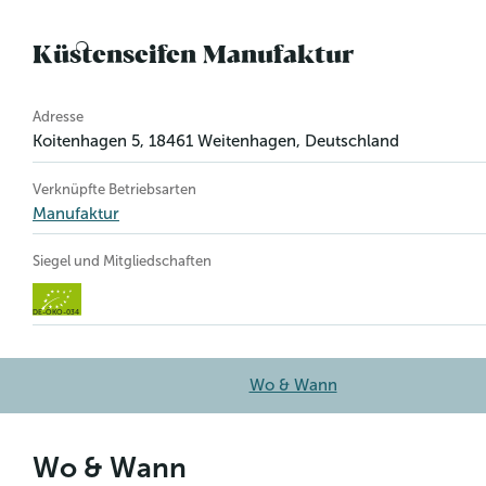
Küstenseifen Manufaktur
Betriebsinformation
Adresse
Koitenhagen 5
,
18461
Weitenhagen
, Deutschland
Verknüpfte Betriebsarten
Manufaktur
Siegel und Mitgliedschaften
DE-ÖKO-034
Wo & Wann
Wo & Wann