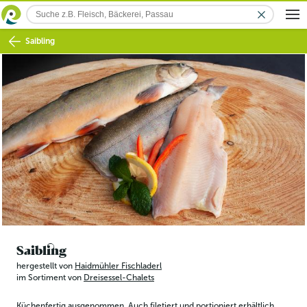
Saibling
Saibling
hergestellt von
Haidmühler Fischladerl
im Sortiment von
Dreisessel-Chalets
Küchenfertig ausgenommen. Auch filetiert und portioniert erhältlich.