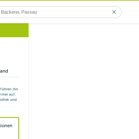
land
r führen ihn
hmer auf.
iothek und
tionen