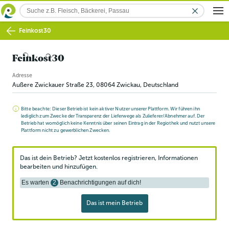
Feinkost30
Feinkost30
Adresse
Außere Zwickauer Straße 23
,
08064
Zwickau
, Deutschland
Bitte beachte: Dieser Betrieb ist kein aktiver Nutzer unserer Plattform. Wir führen ihn
lediglich zum Zwecke der Transparenz der Lieferwege als Zulieferer/Abnehmer auf. Der
Betrieb hat womöglich keine Kenntnis über seinen Eintrag in der Regiothek und nutzt unsere
Plattform nicht zu gewerblichen Zwecken.
Das ist dein Betrieb? Jetzt kostenlos registrieren, Informationen
bearbeiten und hinzufügen.
Es warten
2
Benachrichtigungen auf dich!
Das ist mein Betrieb