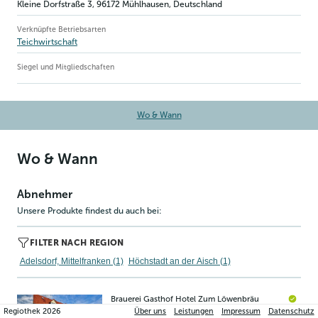
Kleine Dorfstraße 3
,
96172
Mühlhausen
, Deutschland
Verknüpfte Betriebsarten
Teichwirtschaft
Siegel und Mitgliedschaften
Wo & Wann
Wo & Wann
Abnehmer
Unsere Produkte findest du auch bei:
FILTER NACH REGION
Adelsdorf, Mittelfranken (1)
Höchstadt an der Aisch (1)
Brauerei Gasthof Hotel Zum Löwenbräu
Neuhauser Hauptstraße 3
,
Adelsdorf/Neuhaus
Regiothek
2026
Über uns
Leistungen
Impressum
Datenschutz