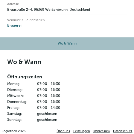
Betriebsinformation
Adresse
Braustraße 2-4
,
96369
Weißenbrunn
, Deutschland
Verknüpfte Betriebsarten
Brauerei
Wo & Wann
Wo & Wann
Öffnungszeiten
Montag
:
07:00
-
16:30
Dienstag
:
07:00
-
16:30
Mittwoch
:
07:00
-
16:30
Donnerstag
:
07:00
-
16:30
Freitag
:
07:00
-
14:30
Samstag
:
geschlossen
Sonntag
:
geschlossen
Regiothek
2026
Über uns
Leistungen
Impressum
Datenschutz
Kontakt