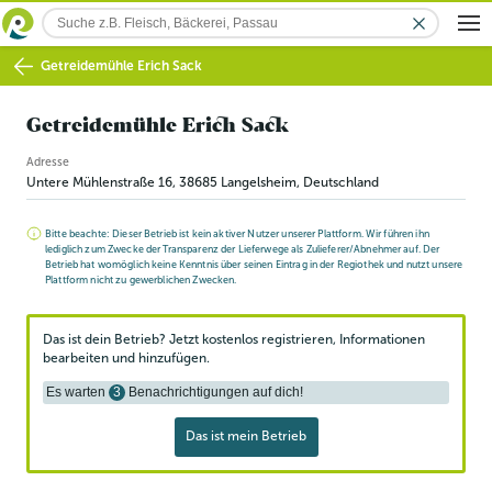
Getreidemühle Erich Sack
Getreidemühle Erich Sack
Adresse
Untere Mühlenstraße 16
,
38685
Langelsheim
, Deutschland
Bitte beachte: Dieser Betrieb ist kein aktiver Nutzer unserer Plattform. Wir führen ihn
lediglich zum Zwecke der Transparenz der Lieferwege als Zulieferer/Abnehmer auf. Der
Betrieb hat womöglich keine Kenntnis über seinen Eintrag in der Regiothek und nutzt unsere
Plattform nicht zu gewerblichen Zwecken.
Das ist dein Betrieb? Jetzt kostenlos registrieren, Informationen
bearbeiten und hinzufügen.
Es warten
3
Benachrichtigungen auf dich!
Das ist mein Betrieb