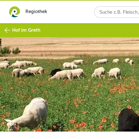
Regiothek
Hof im Greth