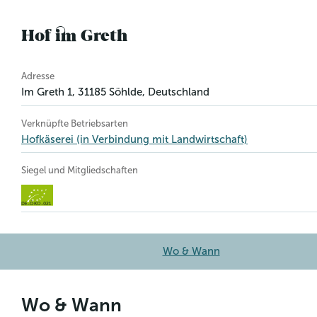
Hof im Greth
Betriebsinformation
Adresse
Im Greth 1
,
31185
Söhlde
, Deutschland
Verknüpfte Betriebsarten
Hofkäserei (in Verbindung mit Landwirtschaft)
Siegel und Mitgliedschaften
DE-ÖKO-021
Wo & Wann
Wo & Wann